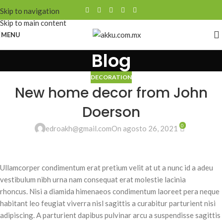
Skip to navigation
Skip to main content
MENU
Blog
DECORATION
New home decor from John
Doerson
0
edroakh@gmail.com
On agosto 26, 2021
Ullamcorper condimentum erat pretium velit at ut a nunc id a adeu
vestibulum nibh urna nam consequat erat molestie lacinia
rhoncus. Nisi a diamida himenaeos condimentum laoreet pera neque
habitant leo feugiat viverra nisl sagittis a curabitur parturient nisi
adipiscing. A parturient dapibus pulvinar arcu a suspendisse sagittis