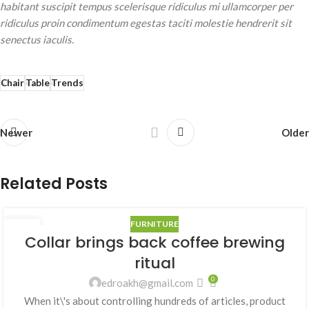
habitant suscipit tempus scelerisque ridiculus mi ullamcorper per
ridiculus proin condimentum egestas taciti molestie hendrerit sit
senectus iaculis.
Chair
Table
Trends
Newer
Older
Related Posts
FURNITURE
27
Collar brings back coffee brewing
AGO
ritual
0
edroakh@gmail.com
When it\'s about controlling hundreds of articles, product