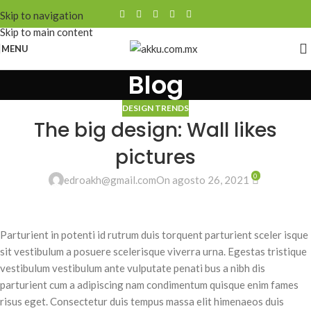
Skip to navigation
Skip to main content
MENU
Blog
DESIGN TRENDS
The big design: Wall likes
pictures
0
edroakh@gmail.com
On agosto 26, 2021
Parturient in potenti id rutrum duis torquent parturient sceler isque
sit vestibulum a posuere scelerisque viverra urna. Egestas tristique
vestibulum vestibulum ante vulputate penati bus a nibh dis
parturient cum a adipiscing nam condimentum quisque enim fames
risus eget. Consectetur duis tempus massa elit himenaeos duis