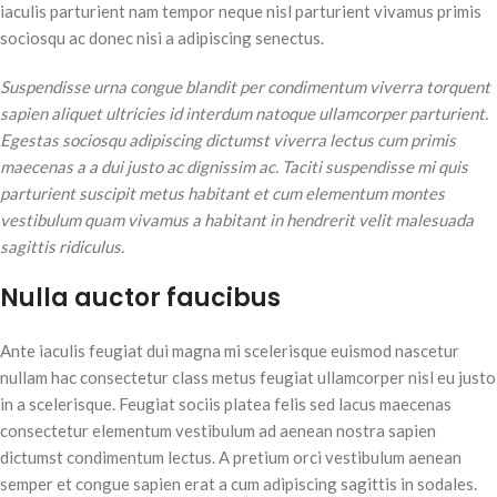
iaculis parturient nam tempor neque nisl parturient vivamus primis
sociosqu ac donec nisi a adipiscing senectus.
Suspendisse urna congue blandit per condimentum viverra torquent
sapien aliquet ultricies id interdum natoque ullamcorper parturient.
Egestas sociosqu adipiscing dictumst viverra lectus cum primis
maecenas a a dui justo ac dignissim ac. Taciti suspendisse mi quis
parturient suscipit metus habitant et cum elementum montes
vestibulum quam vivamus a habitant in hendrerit velit malesuada
sagittis ridiculus.
Nulla auctor faucibus
Ante iaculis feugiat dui magna mi scelerisque euismod nascetur
nullam hac consectetur class metus feugiat ullamcorper nisl eu justo
in a scelerisque. Feugiat sociis platea felis sed lacus maecenas
consectetur elementum vestibulum ad aenean nostra sapien
dictumst condimentum lectus. A pretium orci vestibulum aenean
semper et congue sapien erat a cum adipiscing sagittis in sodales.