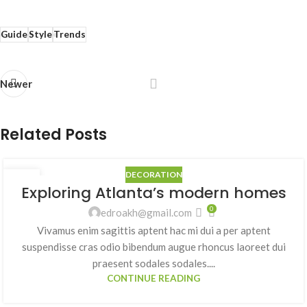
Guide
Style
Trends
Newer
Related Posts
DECORATION
27
Exploring Atlanta’s modern homes
AGO
0
edroakh@gmail.com
Vivamus enim sagittis aptent hac mi dui a per aptent
suspendisse cras odio bibendum augue rhoncus laoreet dui
praesent sodales sodales....
CONTINUE READING